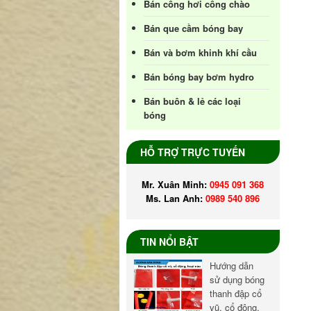
Bán cổng hơi cổng chào
Bán que cầm bóng bay
Bán và bơm khinh khí cầu
Bán bóng bay bơm hydro
Bán buôn & lẻ các loại
bóng
HỖ TRỢ TRỰC TUYẾN
Mr. Xuân Minh:
0945 091 368
Ms. Lan Anh:
0989 540 896
TIN NỔI BẬT
Hướng dẫn
sử dụng bóng
thanh đập cổ
vũ, cổ động,