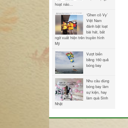
hoạt náo…
‘Ghen cô Vy’
Việt Nam
đánh bật loạt
bài hát, bất
ngờ xuất hiện trên truyền hình
Mỹ
Vượt biển
bằng 160 quả
bóng bay
Nhu cầu dùng
bóng bay làm
sự kiện, hay
làm quà Sinh
Nhật