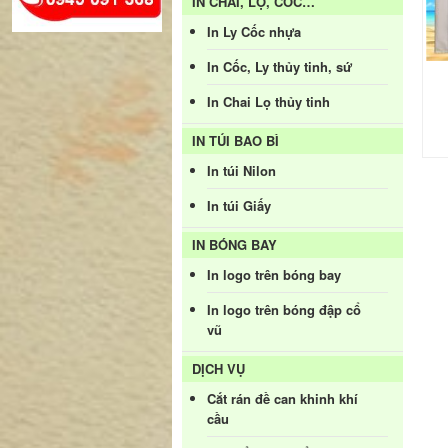
IN CHAI, LỌ, CỐC…
In Ly Cốc nhựa
In Cốc, Ly thủy tinh, sứ
In Chai Lọ thủy tinh
IN TÚI BAO BÌ
In túi Nilon
In túi Giấy
IN BÓNG BAY
In logo trên bóng bay
In logo trên bóng đập cổ
vũ
DỊCH VỤ
Cắt rán đề can khinh khí
cầu