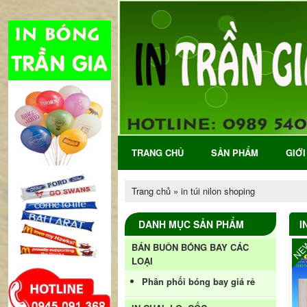
TRANG CHỦ
SẢN PHẨM
GIỚI
Trang chủ
»
in túi nilon shoping
DANH MỤC SẢN PHẨM
I
NE
BÁN BUÔN BÓNG BAY CÁC
LOẠI
Phân phối bóng bay giá rẻ